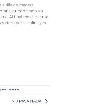
ja silla de madera.
aña, quedó tirado sin
erio. Al final me di cuenta
sendero por la colina y no
 permanente
.
NO PASA NADA