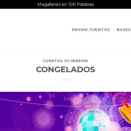
Magallanes en 100 Palabras
ENVIAR CUENTOS
BASES
CUENTOS
,
VII VERSIÓN
CONGELADOS